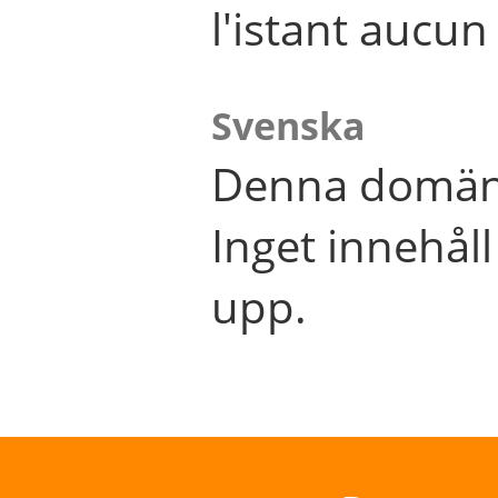
l'istant aucu
Svenska
Denna domän 
Inget innehål
upp.